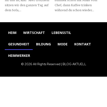
für uns ist, klar? Aber trotzdem
bimmelt schon mit Mails vom
sitzen wir den ganzen Tag auf
Chef, dann Kaffee trinken
dem Sofa,...
während du schon wieder...
HEIM
WIRTSCHAFT
LEBENSSTIL
GESUNDHEIT
BILDUNG
MODE
KONTAKT
HEIMWERKER
© 2026 All Rights Reserved | BLOG AKTUELL