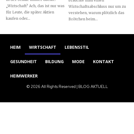
bräuchte man einen
„Wirtschaft? Ach, das ist nur was
Wirtschaftsabschluss nur um zu
für Leute, die später Aktien
verstehen, warum plötzlich das
kaufen oder...
Brötchen beim...
HEIM
WIRTSCHAFT
LEBENSSTIL
GESUNDHEIT
BILDUNG
MODE
KONTAKT
HEIMWERKER
© 2026 All Rights Reserved | BLOG AKTUELL