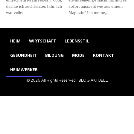
einfach ein Regal selbst“? Cool,
etwas selber gemacht hat und es
dachte ich auch letztes Jahr. Ich
sofort aussieht wie aus einem
war voller...
Magazin? Ich meine,...
HEIM
WIRTSCHAFT
LEBENSSTIL
GESUNDHEIT
BILDUNG
MODE
KONTAKT
HEIMWERKER
© 2026 All Rights Reserved | BLOG AKTUELL