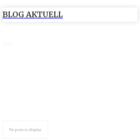
BLOG AKTUELL
Tag:
Wie verändert
lebenslanges
No posts to display